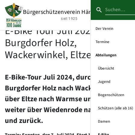
Startseite
Abteilungen
E-Bike
E-Bike Tour Juli 2024 –
Bürgerschützenverein Hänigsen e.V.
Burgdorfer Holz, Wackerwinkel, Eltze, Bröckel
seit 1925
E-Bike Tour Juli 2024 –
Der Verein
Burgdorfer Holz,
Termine
Wackerwinkel, Eltze, Bröckel
Abteilungen
Übersicht
E-Bike-Tour Juli 2024, durch das
Jugend
Burgdorfer Holz nach Wackerwinkel,
Bogenschützen
über Eltze nach Warmse und dann
weiter über Wiedenrode nach Bröckel
Schützen (alle ab 16)
und zurück.
Damen
Termin: Sonntag, den 7. Juli 2024, Start 10.00 Uhr,
E-Bike