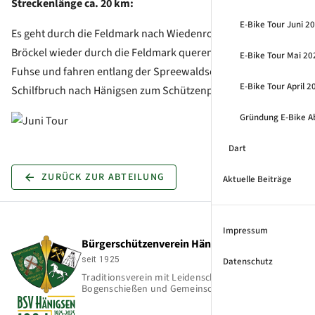
Streckenlänge ca. 20 km:
E-Bike Tour Juni 20
Es geht durch die Feldmark nach Wiedenrode und weiter nach
Bröckel wieder durch die Feldmark queren wir die Erse und
E-Bike Tour Mai 20
Fuhse und fahren entlang der Spreewaldseen durch den
E-Bike Tour April 
Schilfbruch nach Hänigsen zum Schützenplatz.
Gründung E-Bike A
Dart
ZURÜCK ZUR ABTEILUNG
Aktuelle Beiträge
Impressum
Bürgerschützenverein Hänigsen e.V.
seit 1925
Datenschutz
Traditionsverein mit Leidenschaft für Schießsport,
Bogenschießen und Gemeinschaft.