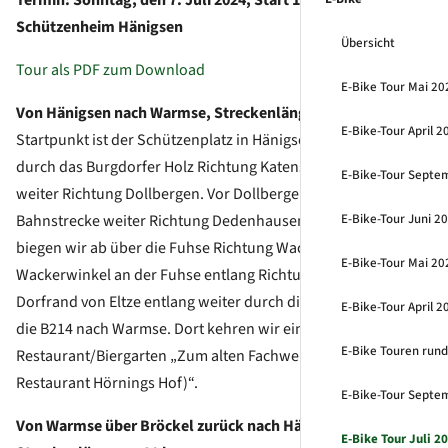
Schützenheim Hänigsen
Übersicht
Tour als PDF zum Download
E-Bike Tour Mai 20
Von Hänigsen nach Warmse, Streckenlänge ca. 30 km:
E-Bike-Tour April 2
Startpunkt ist der Schützenplatz in Hänigsen. Von dort geht es
durch das Burgdorfer Holz Richtung Katensen und dann
E-Bike-Tour Septem
weiter Richtung Dollbergen. Vor Dollbergen und der
Bahnstrecke weiter Richtung Dedenhausen. Bei Dedenhausen
E-Bike-Tour Juni 2
biegen wir ab über die Fuhse Richtung Wackerwinkel. Von
Wackerwinkel an der Fuhse entlang Richtung Eltze. Am
Dorfrand von Eltze entlang weiter durch die Feldmark über
E-Bike-Tour April 2
die B214 nach Warmse. Dort kehren wir ein im
E-Bike Touren run
Restaurant/Biergarten „Zum alten Fachwerk (ehemals
Restaurant Hörnings Hof)“.
E-Bike-Tour Septem
Von Warmse über Bröckel zurück nach Hänigsen,